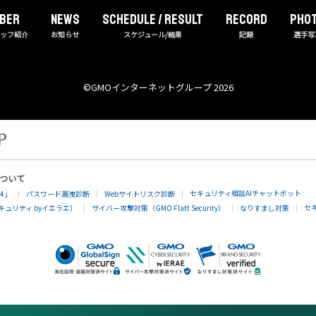
BER
NEWS
Schedule / Result
RECORD
PHO
タッフ紹介
お知らせ
スケジュール/結果
記録
選手写
©︎GMOインターネットグループ 2026
について
セキュリティ相談AIチャットボット
4」
パスワード漏洩診断
Webサイトリスク診断
セ
ュリティ byイエラエ）
サイバー攻撃対策（GMO Flatt Security）
なりすまし対策