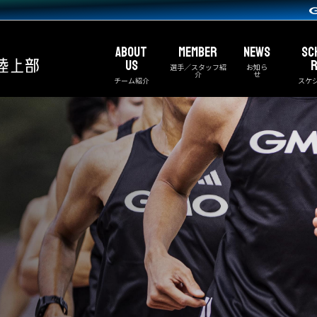
ABOUT
MEMBER
NEWS
SC
US
R
選手／スタッフ紹
お知ら
介
せ
チーム紹介
スケ