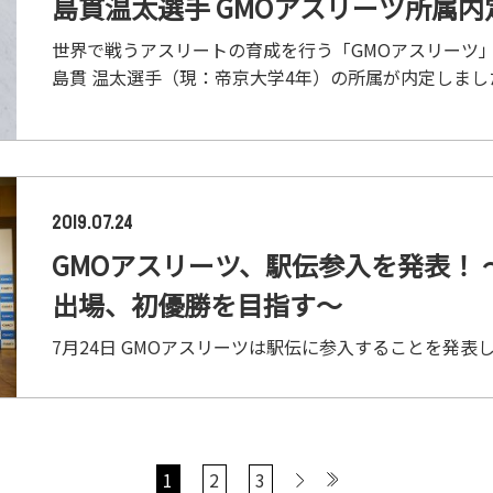
島貫温太選手 GMOアスリーツ所属
世界で戦うアスリートの育成を行う「GMOアスリーツ
島貫 温太選手（現：帝京大学4年）の所属が内定しました
2019.07.24
GMOアスリーツ、駅伝参入を発表！
出場、初優勝を目指す～
7月24日 GMOアスリーツは駅伝に参入することを発表しま
1
2
3
>