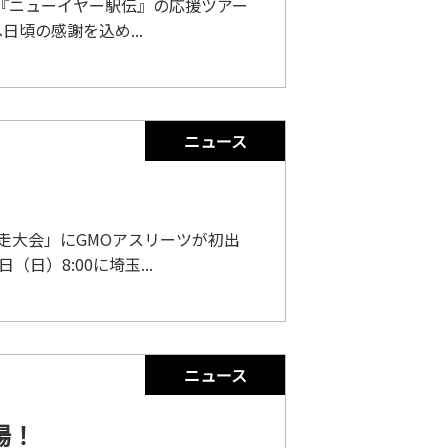
る『ニューイヤー駅伝』の応援ツアー
頃の感謝を込め...
ニュース
競走大会」にGMOアスリーツが初出
日）8:00に埼玉...
ニュース
場！