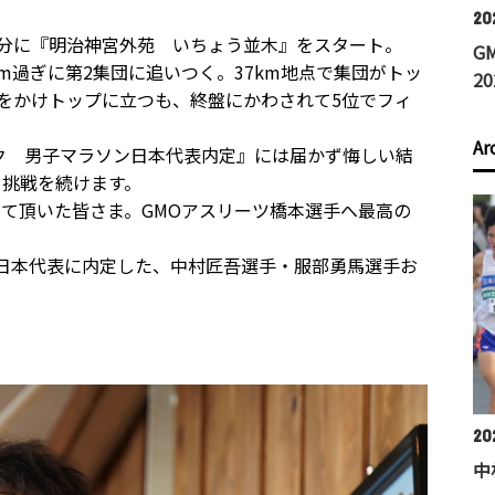
202
50分に『明治神宮外苑 いちょう並木』をスタート。
G
m過ぎに第2集団に追いつく。37km地点で集団がトッ
2
トをかけトップに立つも、終盤にかわされて5位でフィ
Ar
ック 男子マラソン日本代表内定』には届かず悔しい結
て挑戦を続けます。
て頂いた皆さま。GMOアスリーツ橋本選手へ最高の
ソン日本代表に内定した、中村匠吾選手・服部勇馬選手お
202
中