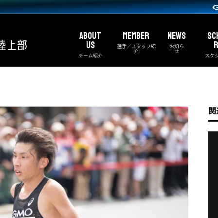
ABOUT
MEMBER
NEWS
SC
US
R
選手／スタッフ紹
お知ら
介
せ
チーム紹介
スケ
関