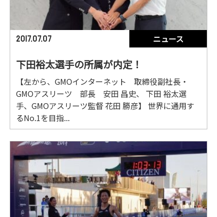
ニュース
2017.07.07
下田裕太選手の所属が内定！
【左から、GMOインターネット 取締役副社長・
GMOアスリーツ 部長 安田 昌史、 下田 裕太選
手、GMOアスリーツ監督 花田 勝彦】 世界に通用す
るNo.1を目指...