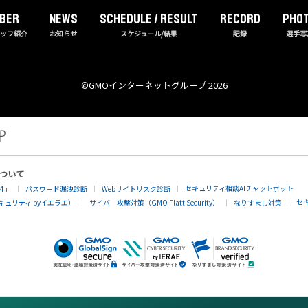
BER
NEWS
Schedule / Result
RECORD
PHO
タッフ紹介
お知らせ
スケジュール/結果
記録
選手写
©︎GMOインターネットグループ 2026
について
セキュリティ相談AIチャットボット
4」
パスワード漏洩診断
Webサイトリスク診断
セ
ュリティ byイエラエ）
サイバー攻撃対策（GMO Flatt Security）
なりすまし対策