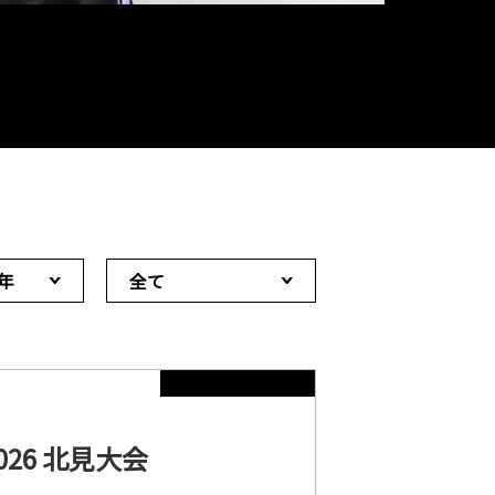
6年
全て
26 北見大会