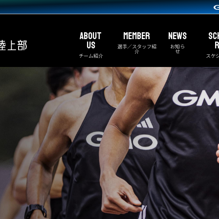
ABOUT
MEMBER
NEWS
SC
US
R
選手／スタッフ紹
お知ら
介
せ
チーム紹介
スケ