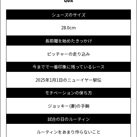
Q&A
鈴木 塁人
14'12"81
第109回日本陸上競技選手権大会
シューズのサイズ
鈴木 塁人
14'01"62
第16回 NITTAIDAI Challenge Games
28.0cm
鈴木 塁人
14'19"80
第15回 NITTAIDAI Challenge Games
長距離を始めたきっかけ
第59回 織田幹雄記念国際陸上競技大
鈴木 塁人
13'33"96
会
ピッチャーの走り込み
鈴木 塁人
14'36"
ADIZERO 5K OFFICIAL RACE
今までで一番印象に残っているレース
鈴木 塁人
13'57"74
第14回絆記録挑戦会
2025年1月1日のニューイヤー駅伝
鈴木 塁人
DNS
第73回別府大分毎日マラソン大会
モチベーションの保ち方
東京ニューイヤーハーフマラソン
ジョッキー(妻)の手腕
鈴木 塁人
1:15:35
2025 （第25回ハイテクハーフマラ
ソン）
試合の日のルーティン
鈴木 塁人
28'13"68
2024 八王子ロングディスタンス
ルーティンをあまり作らないこと