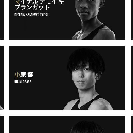
マイケル テモイ キ
プランガット
Michael Kplangat Temoi
小原
響
Hibiki Obara