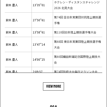
ホクレン・ディスタンスチャレンジ
鈴木 塁人
13'35"01
2026 北見大会
第74回 全日本実業団対抗陸上競技選
鈴木 塁人
27'50"61
手権
鈴木 塁人
13'58"61
第110回日本陸上競技選手権大会
第68回 東日本実業団陸上競技選手権
鈴木 塁人
13'47"14
大会
第60回織田幹雄記念国際陸上競技大
鈴木 塁人
14'00"25
会
鈴木 塁人
2:09:57
第74回別府大分毎日マラソン大会
鈴木 塁人
27'43"97
2025 八王子ロングディスタンス
VIEW MORE
鈴木 塁人
13'46"48
第16回絆記録挑戦会
ホクレン・ディスタンスチャレンジ
鈴木 塁人
13'58"83
2025 北見大会