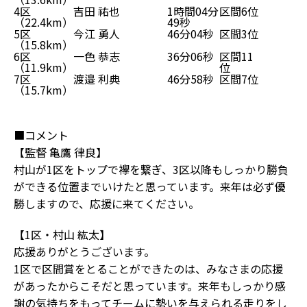
4区
吉田 祐也
1時間04分
区間6位
（22.4km）
49秒
5区
今江 勇人
46分04秒
区間3位
（15.8km）
6区
一色 恭志
36分06秒
区間11
（11.9km）
位
7区
渡邉 利典
46分58秒
区間7位
（15.7km）
■コメント
【監督 亀鷹 律良】
村山が1区をトップで襷を繋ぎ、3区以降もしっかり勝負
ができる位置までいけたと思っています。来年は必ず優
勝しますので、応援に来てください。
【1区・村山 紘太】
応援ありがとうございます。
1区で区間賞をとることができたのは、みなさまの応援
があったからこそだと思っています。来年もしっかり感
謝の気持ちをもってチームに勢いを与えられる走りをし