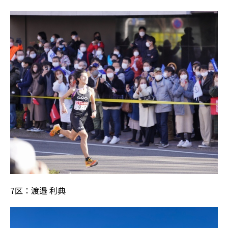
7区：渡邉 利典