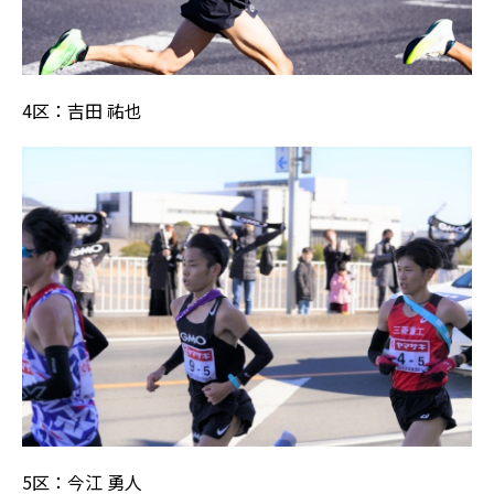
4区：吉田 祐也
5区：今江 勇人