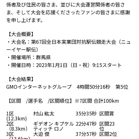
係者及び住民の皆さま、並びに大会運営関係者の皆さ
ま、そして大会を応援くださったファンの皆さまに感謝
を申し上げます。
【大会概要】
・大会名：第67回全日本実業団対抗駅伝競走大会（ニュ
ーイヤー駅伝）
・開催場所：群馬県
・開催日時：2023年1月1日（日・祝）9:15スタート
【大会結果】
GMOインターネットグループ 4時間50分16秒 第5位
【区間 /選手名 /区間順位】※7区間 合計100km
1区
村山 紘太
35分35秒
区間賞
(12.3km)
2区
ギデオン キプケル
22分47秒
区間23
（8.3km）
ティッチ ロノ
位
3区
大迫 傑
37分57秒
区間2位
（13.6km）