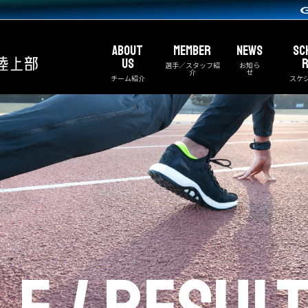
ABOUT
MEMBER
NEWS
SC
US
R
選手／スタッフ紹
お知ら
介
せ
チーム紹介
スケ