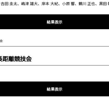
𠮷田 圭太、嶋津 雄大、岸本 大紀、小原 響、鶴川 正也、黒田 
結果表示
会
長距離競技会
結果表示