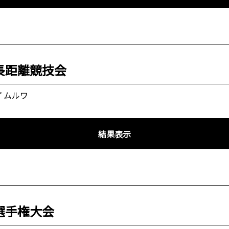
長距離競技会
 ムルワ
結果表示
選手権大会