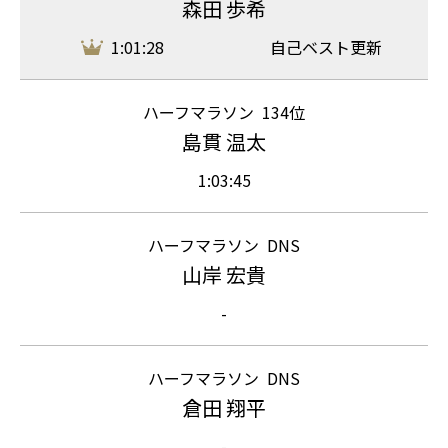
森田 歩希
1:01:28
自己ベスト更新
ハーフマラソン
134位
島貫 温太
1:03:45
ハーフマラソン
DNS
山岸 宏貴
-
ハーフマラソン
DNS
倉田 翔平
-