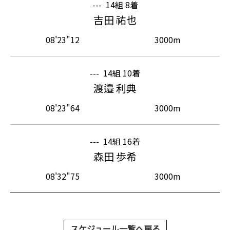
---
14組 8着
吉田 祐也
08'23"12
3000m
---
14組 10着
渡邉 利典
08'23"64
3000m
---
14組 16着
森田 歩希
08'32"75
3000m
スケジュール一覧へ戻る