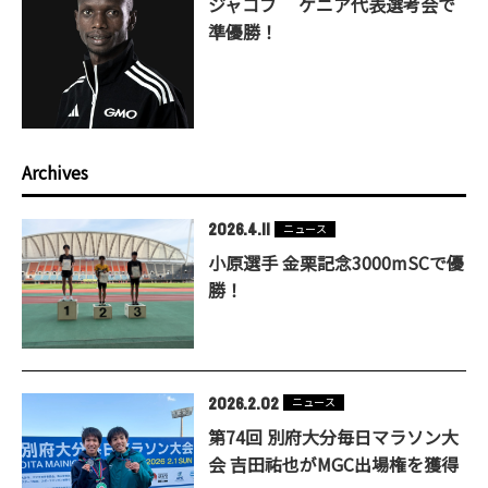
ジャコブ ケニア代表選考会で
準優勝！
Archives
2026.4.11
ニュース
小原選手 金栗記念3000mSCで優
勝！
2026.2.02
ニュース
第74回 別府大分毎日マラソン大
会 吉田祐也がMGC出場権を獲得