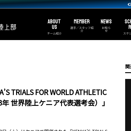
ABOUT
MEMBER
NEWS
SC
US
R
選手／スタッフ紹
お知ら
介
せ
チーム紹介
スケ
関
TRIALS FOR WORLD ATHLETIC
23（23年 世界陸上ケニア代表選考会）」