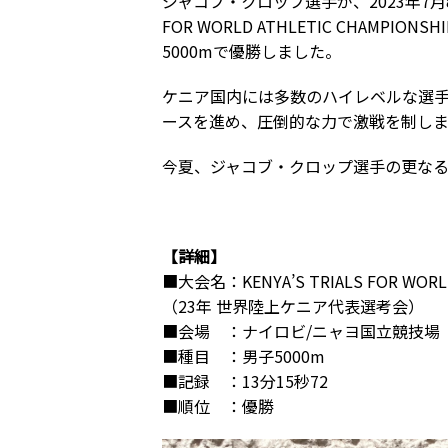
ジャコブ・クロップ選手が、2023年7月8
FOR WORLD ATHLETIC CHAMPI
5000mで優勝しました。
ケニア国内には多数のハイレベルな選
ースを進め、圧倒的な力で激戦を制し
今夏、ジャコブ・クロップ選手の更な
【詳細】
■大会名：KENYA’S TRIALS FOR WORLD
（23年 世界陸上ケニア代表選考会）
■会場 ：ナイロビ/ニャヨ国立競技場 -NYA
■種目 ：男子5000m
■記録 ：13分15秒72
■順位 ：優勝