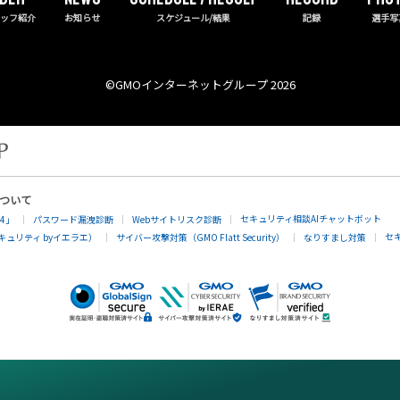
タッフ紹介
お知らせ
スケジュール/結果
記録
選手写
©︎GMOインターネットグループ 2026
について
セキュリティ相談AIチャットボット
4」
パスワード漏洩診断
Webサイトリスク診断
セ
ュリティ byイエラエ）
サイバー攻撃対策（GMO Flatt Security）
なりすまし対策