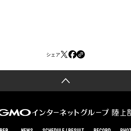
シェア
BER
NEWS
Schedule / Result
RECORD
PHO