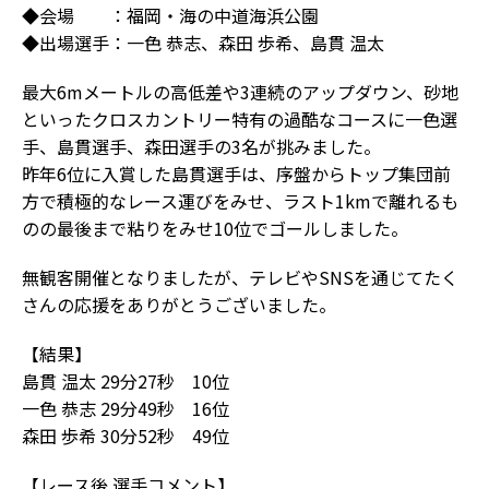
◆会場 ：福岡・海の中道海浜公園
◆出場選手：一色 恭志、森田 歩希、島貫 温太
最大6mメートルの高低差や3連続のアップダウン、砂地
といったクロスカントリー特有の過酷なコースに一色選
手、島貫選手、森田選手の3名が挑みました。
昨年6位に入賞した島貫選手は、序盤からトップ集団前
方で積極的なレース運びをみせ、ラスト1kmで離れるも
のの最後まで粘りをみせ10位でゴールしました。
無観客開催となりましたが、テレビやSNSを通じてたく
さんの応援をありがとうございました。
【結果】
島貫 温太 29分27秒 10位
一色 恭志 29分49秒 16位
森田 歩希 30分52秒 49位
【レース後 選手コメント】