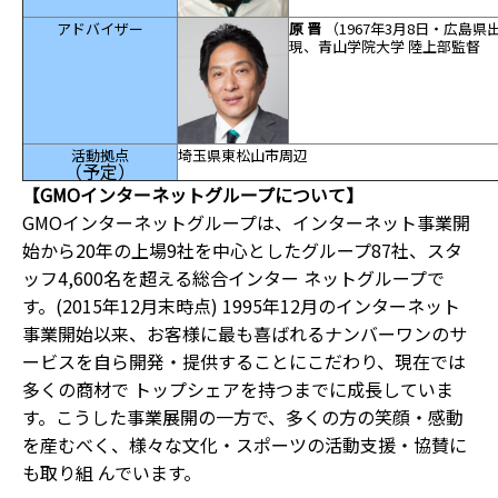
アドバイザー
原 晋
（1967
年
3
月
8
日・広島県
現、青山学院大学 陸上部監督
活動拠点
埼玉県東松山市周辺
（予定）
【GMOインターネットグループについて】
GMOインターネットグループは、インターネット事業開
始から20年の上場9社を中心としたグループ87社、スタ
ッフ4,600名を超える総合インター ネットグループで
す。(2015年12月末時点) 1995年12月のインターネット
事業開始以来、お客様に最も喜ばれるナンバーワンのサ
ービスを自ら開発・提供することにこだわり、現在では
多くの商材で トップシェアを持つまでに成長していま
す。こうした事業展開の一方で、多くの方の笑顔・感動
を産むべく、様々な文化・スポーツの活動支援・協賛に
も取り組 んでいます。