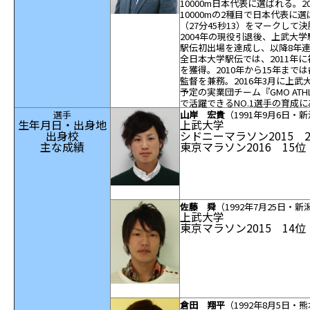
10000m
日本代表に選ばれる。
2
10000m
の
2
種目で日本代表に選
（
27
分
45
秒
13
）をマークして決
2004
年の現役引退後、上武大学
駅伝初出場を達成し、以降
8
年
全日本大学駅伝では、
2011
年に
を獲得。
2010
年から
15
年までは
監督を兼務。
2016
年
3
月に上武
予定の実業団チーム『
GMO ATH
で活躍できる
NO.1
選手の育成に
選手
山岸 宏貴
（1991
年
9
月
6
日・新
生年月日・出身地
上武大学
出身校
シドニーマラソン2015 
主な成績
東京マラソン2016 15
佐藤 舜
（1992
年
7
月
25
日・新
上武大学
東京マラソン2015 14
倉田 翔平
（1992
年
8
月
5
日・熊