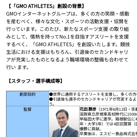
【「GMO ATHLETES」創設の背景】
GMOインターネットグループは、多くの方の笑顔・感動
を産むべく、様々な文化・スポーツの活動支援・協賛を
行っています。このたび、新たなスポーツ支援 の取り組
みとして、情熱を持ってNo.1を目指すアスリートを支援
するべく、「GMO ATHLETES」を創設いたします。競技
生活における支援はもちろん、引退後のセカンドキャリ
アが充実したものとなるよう職場環境の整備も合わせて
行い ます。
【スタッフ・選手構成等】
創部目的
●世界に通用するアスリートを支援し、多くの方
●引退後も選手のセカンドキャリアが充実するよ
う。
監督
花田 勝彦
（1971
年
6
月
12
日・京
滋賀県立彦根東高校時代に1500
早稲田大学に進学。箱根駅伝に
年・大学
3
年）では
4
区区間賞（
優勝に貢献。
卒業後は、エスビー食品株式会社