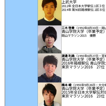
上武大学
2012
年 全日本大学駅伝 1
区３位
2014
年 第90
回箱根駅伝
2
区８位
三木 啓貴
（1992
年
8
月
30
日・岡
青山学院大学（卒業予定
岡山マラソン2015
優勝
渡邉 利典
（1993
年
6
月
27
日・宮
青山学院大学（卒業予定
2016年箱根駅伝 青山学
東京マラソン2016 27
橋本 崚
（1993
年
9
月
26
日・大分
青山学院大学（卒業予定
2015年全日本大学駅伝対
東京マラソン2016 23