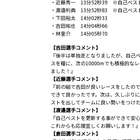
・近藤秀一 13分52秒39 ※自己ベス
・渡邉利典 13分52秒83 ※自己ベス
・下田裕太 14分02秒33
・吉田祐也 14分04秒66
・林奎介 14分05秒70
【吉田選手コメント】
『後半は単独走となりましたが、自己
スを糧に、次の10000mでも積極的
ました！』
【近藤選手コメント】
『前の組で吉田が良いレースをしたの
できて良かったです。次は、久しぶりに
ストを出してチームに良い勢いをつけ
【渡邉選手コメント】
『自己ベストを更新する事ができて安
これからも応援宜しくお願いします！
【倉田選手コメント】