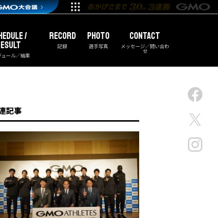
HEDULE /
RECORD
PHOTO
CONTACT
ESULT
記録
選手写真
メッセージ／問い合わ
せ
ジュール／結果
連記事