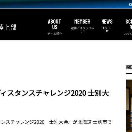
ABOUT
MEMBER
NEWS
SC
US
R
選手／スタッフ紹
お知ら
介
せ
チーム紹介
スケ
関
スタンスチャレンジ2020 士別大
スタンスチャレンジ2020 士別大会』が北海道 士別市で