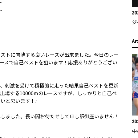
ト
ト
20
ジ
Ar
ベストに肉薄する良いレースが出来ました。今日のレー
なレースで自己ベストを狙います！応援ありがとうござい
で、刺激を受けて積極的に走った結果自己ベストを更新
出場する10000mのレースですが、しっかりと自己ベ
たいと思います！』
心しました。長い間お待たせして申し訳御座いません！
202
』
中