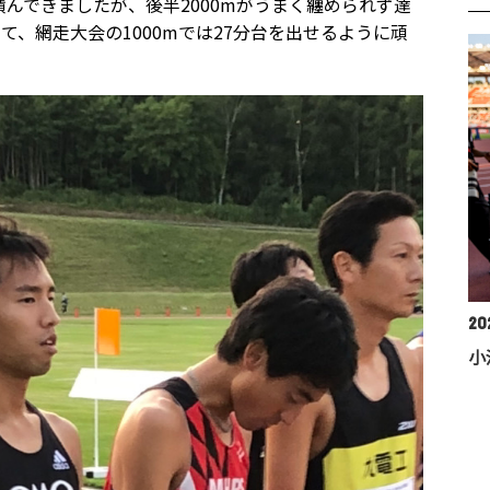
積んできましたが、後半2000mがうまく纏められず達
、網走大会の1000mでは27分台を出せるように頑
202
小