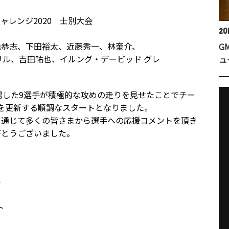
ャレンジ2020 士別大会
20
色恭志、下田裕太、近藤秀一、林奎介、
G
吉田祐也、イルング・デービッド グレ
ュ
出場した9選手が積極的な攻めの走りを見せたことでチー
を更新する順調なスタートとなりました。
を通じて多くの皆さまから選手への応援コメントを頂き
がとうございました。
ト
ト