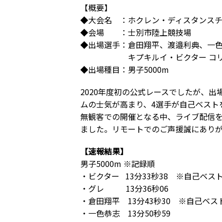
【概要】
◆大会名 ：ホクレン・ディスタンスチ
◆会場 ：士別市陸上競技場
◆出場選手：倉田翔平、渡邉利典、一
キプキルイ・ビクター コリル、
◆出場種目：男子5000m
2020年度初の公式レースでしたが、
ムの士気が高まり、4選手が自己ベスト
無観客での開催となる中、ライブ配信
ました。リモートでのご声援誠にあり
【速報結果】
男子5000m ※記録順
・ビクター 13分33秒38 ※自己ベス
・グレ 13分36秒06
・倉田翔平 13分43秒30 ※自己ベス
・一色恭志 13分50秒59