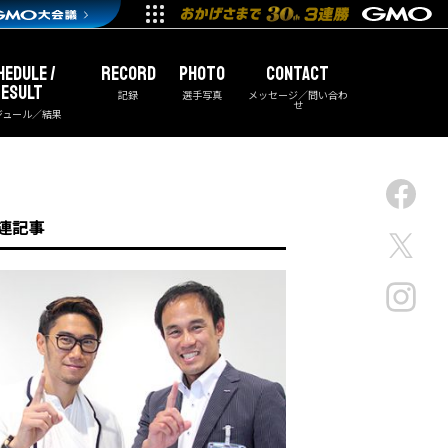
HEDULE /
RECORD
PHOTO
CONTACT
ESULT
記録
選手写真
メッセージ／問い合わ
せ
ジュール／結果
連記事