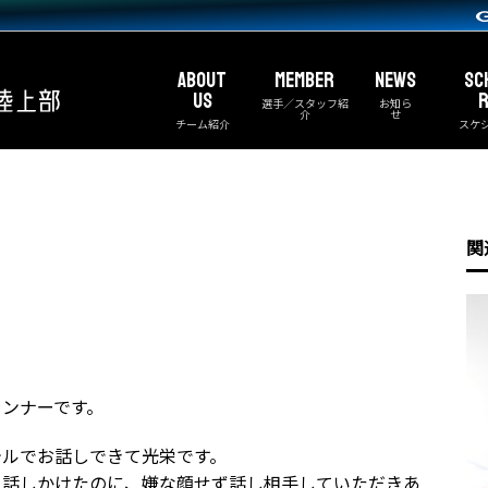
ABOUT
MEMBER
NEWS
SC
US
R
選手／スタッフ紹
お知ら
介
せ
チーム紹介
スケ
関
ンナーです。
テルでお話しできて光栄です。
く話しかけたのに、嫌な顔せず話し相手していただきあ