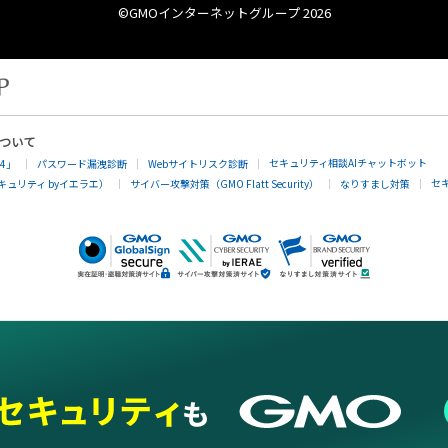
©︎GMOインターネットグループ 2026
について
セキュリティ相談AIチャットボット
4」
パスワード漏洩診断
Webサイトリスク診断
セ
ュリティ byイエラエ）
サイバー攻撃対策（GMO Flatt Security）
なりすまし対策