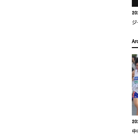
20
ジ
Ar
202
中