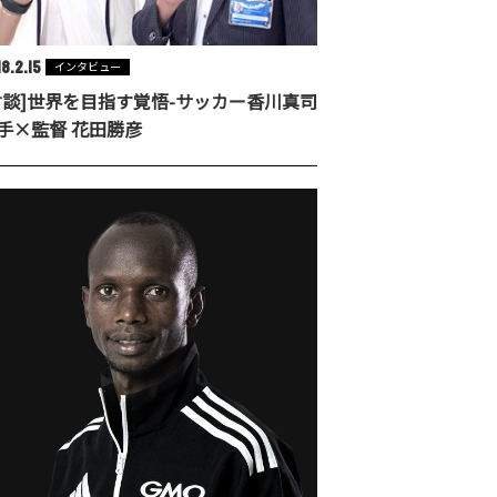
8.2.15
インタビュー
対談]世界を目指す覚悟-サッカー香川真司
手×監督 花田勝彦